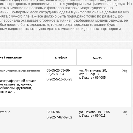
ников, прекрасным решением является униформа или фирменная одежда. Но
тить внимание на несколько факторов, которые могут существенно
ании. Во-первых, если сотрудники одеты в униформу, она не должна на них
снята с чужого плеча – все должно быть подобрано точно по размеру. Во-
д персонала оказывает огромное влияние подобранная модель одежды, ее
 Все должно быть идеальным, только тогда персонал компании будет
ным видом не только руководство компании, но и деловых партнеров и
ие / описание
телефон
адрес
ламно-производственная
65-05-25,53-66-
ул. Литвинова, 20,
52,25-85-94
стр.1 – оф. 3
г. Иркутск 664005
8-902-5-15-05-25
елкотрафаретной печати.
е на пакеты, кружки,
бейсболки, футболки,
ы и др....
ателье
53-66-94
ул. Чехова, 19 – 505
г. Иркутск 664011
8-902-7-67-62-52