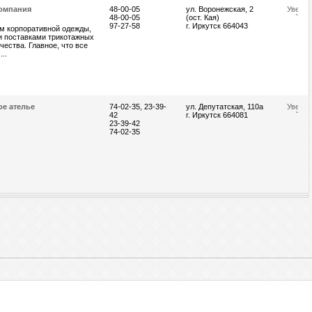
компания
48-00-05
ул. Воронежская, 2
48-00-05
(ост. Кая)
97-27-58
г. Иркутск 664043
м корпоративной одежды,
 и поставками трикотажных
чества. Главное, что все
..
ое ателье
74-02-35, 23-39-
ул. Депутатская, 110а
42
г. Иркутск 664081
23-39-42
74-02-35