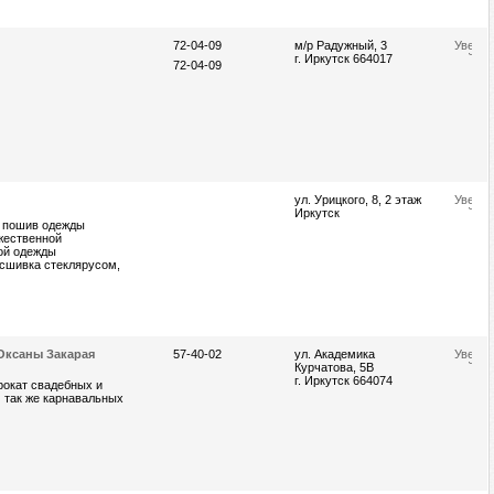
72-04-09
м/р Радужный, 3
г. Иркутск 664017
72-04-09
ул. Урицкого, 8, 2 этаж
Иркутск
, пошив одежды
жественной
ой одежды
сшивка стеклярусом,
Оксаны Закарая
57-40-02
ул. Академика
Курчатова, 5В
г. Иркутск 664074
рокат свадебных и
И так же карнавальных