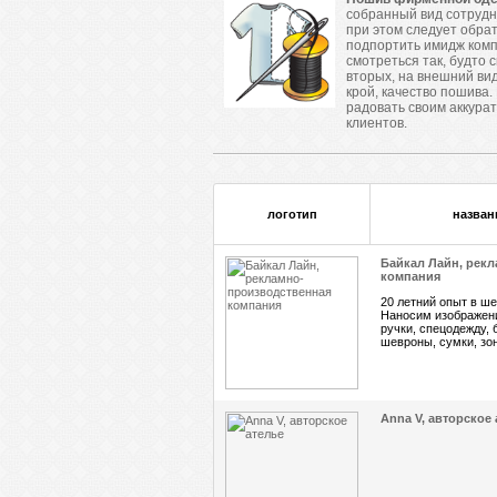
собранный вид сотруд
при этом следует обра
подпортить имидж комп
смотреться так, будто 
вторых, на внешний ви
крой, качество пошива.
радовать своим аккурат
клиентов.
логотип
назван
Байкал Лайн, рек
компания
20 летний опыт в ш
Наносим изображени
ручки, спецодежду, 
шевроны, сумки, зонт
Anna V, авторское 