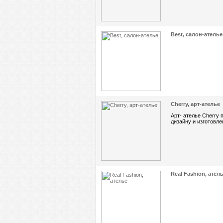
Best, салон-ателье
Cherry, арт-ателье
Арт- ателье Cherry 
дизайну и изготовле
Real Fashion, ател