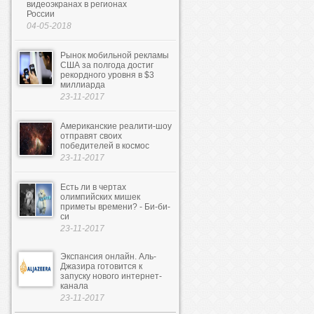
видеоэкранах в регионах
России
04-05-2018
Рынок мобильной рекламы
США за полгода достиг
рекордного уровня в $3
миллиарда
23-11-2017
Американские реалити-шоу
отправят своих
победителей в космос
23-11-2017
Есть ли в чертах
олимпийских мишек
приметы времени? - Би-би-
си
23-11-2017
Экспансия онлайн. Аль-
Джазира готовится к
запуску нового интернет-
канала
23-11-2017