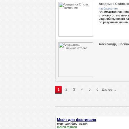
Академия Стиля, 
изображения
Занимается пошиво
столового текстиля
изделий высокого ка
по разумным ценам..
Александр, швейн
1
2
3
4
5
6
Далее →
Мерч для фестиваля
мерч для фестиваля
merch.fashion