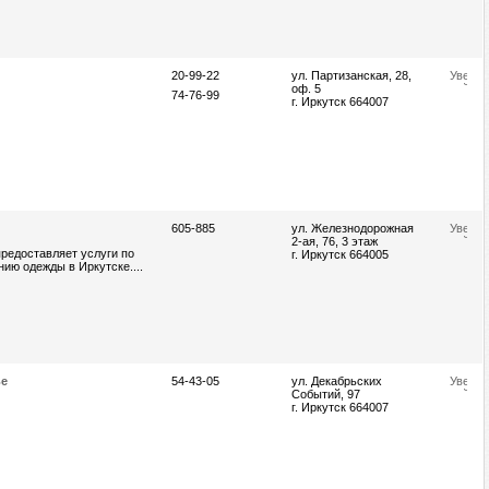
20-99-22
ул. Партизанская, 28,
оф. 5
74-76-99
г. Иркутск 664007
605-885
ул. Железнодорожная
2-ая, 76, 3 этаж
предоставляет услуги по
г. Иркутск 664005
нию одежды в Иркутске....
ье
54-43-05
ул. Декабрьских
Событий, 97
г. Иркутск 664007