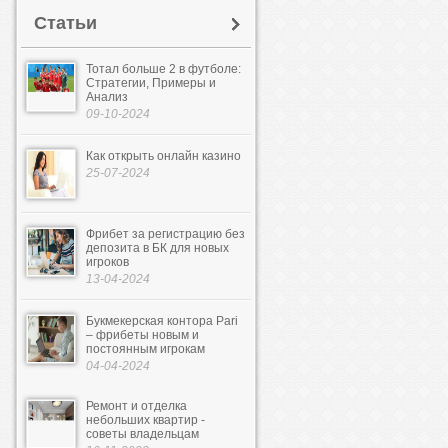
Статьи
Тотал больше 2 в футболе:
Стратегии, Примеры и
Анализ
09-10-2024
Как открыть онлайн казино
25-07-2024
Фрибет за регистрацию без
депозита в БК для новых
игроков
13-04-2024
Букмекерская контора Pari
– фрибеты новым и
постоянным игрокам
04-04-2024
Ремонт и отделка
небольших квартир -
советы владельцам