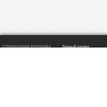
СПРАВОЧНИК РЕКЛАМЫ
Личный раздел
ИРКУТСКА
Главная
Использование любых материалов,
Статьи
заимствованных с сервиса
reklamno.ru без разрешения
Статистика
администрации, запрещено.
О проекте
Обратная связь