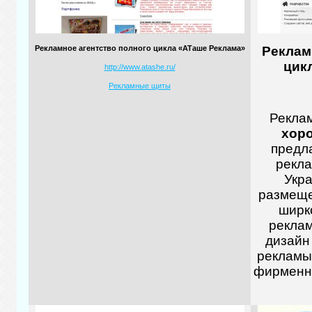
Рекламное агентство полного цикла «АТаше Реклама»
Реклам
цик
http://www.atashe.ru/
Рекламные щиты
Реклам
хор
предл
рекла
Укра
размеще
ширк
реклам
дизайн
рекламы,
фирменно